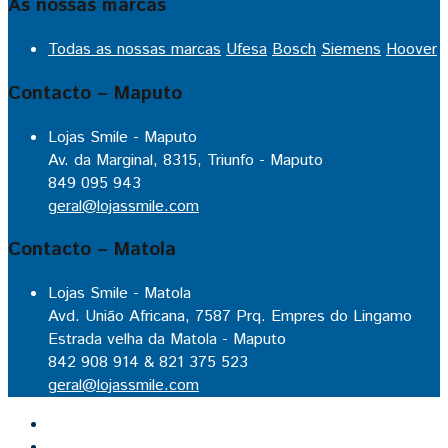
As nossas marcas
Todas as nossas marcas
Ufesa
Bosch
Siemens
Hoover
Contacto – Maputo
Lojas Smile - Maputo
Av. da Marginal, 8315, Triunfo - Maputo
849 095 943
geral@lojassmile.com
Contacto – Matola
Lojas Smile - Matola
Avd. União Africana, 7587 Prq. Empres do Lingamo
Estrada velha da Matola - Maputo
842 908 914 & 821 375 523
geral@lojassmile.com
Inicio
Lojas Smile