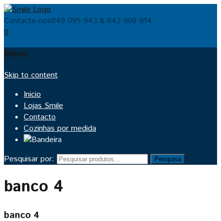
Contacte-nos
849 095 943 & 842 908 914
0
Menu
Skip to content
Inicio
Lojas Smile
Contacto
Cozinhas por medida
Pesquisar por:
Pesquisa
banco 4
banco 4