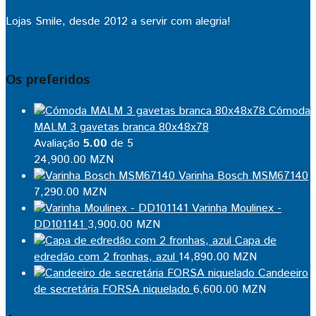
Lojas Smile, desde 2012 a servir com alegria!
Os preferidos
Cómoda
MALM 3 gavetas branca 80x48x78
Avaliação
5.00
de 5
24,900.00
MZN
Varinha Bosch MSM67140
7,290.00
MZN
Varinha Moulinex -
DD101141
3,900.00
MZN
Capa de
edredão com 2 fronhas, azul
14,890.00
MZN
Candeeiro
de secretária FORSA niquelado
6,600.00
MZN