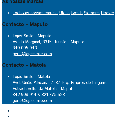
As nossas marcas
Todas as nossas marcas
Ufesa
Bosch
Siemens
Hoover
Contacto – Maputo
Lojas Smile - Maputo
Av. da Marginal, 8315, Triunfo - Maputo
849 095 943
geral@lojassmile.com
Contacto – Matola
Lojas Smile - Matola
Avd. União Africana, 7587 Prq. Empres do Lingamo
Estrada velha da Matola - Maputo
842 908 914 & 821 375 523
geral@lojassmile.com
Inicio
Lojas Smile