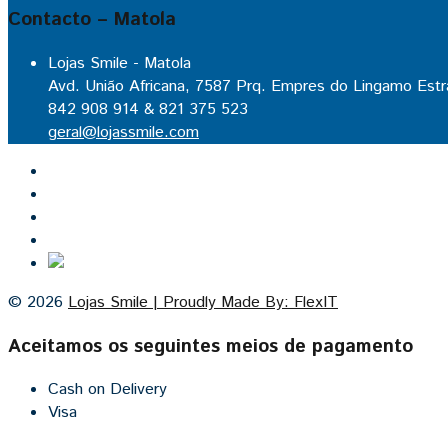
Contacto – Matola
Lojas Smile - Matola
Avd. União Africana, 7587 Prq. Empres do Lingamo Estr
842 908 914 & 821 375 523
geral@lojassmile.com
Inicio
Lojas Smile
Contacto
Cozinhas por medida
© 2026
Lojas Smile | Proudly Made By: FlexIT
Aceitamos os seguintes meios de pagamento
Cash on Delivery
Visa