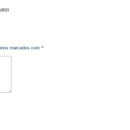
uroy
órios marcados com
*