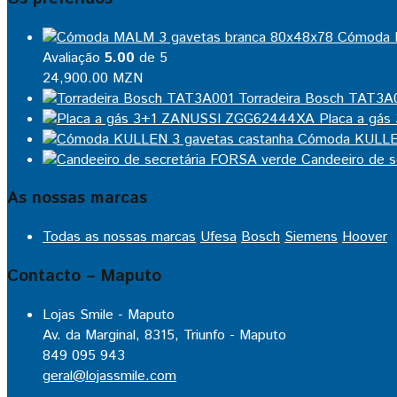
Cómoda 
Avaliação
5.00
de 5
24,900.00
MZN
Torradeira Bosch TAT3A
Placa a gá
Cómoda KULLEN
Candeeiro de 
As nossas marcas
Todas as nossas marcas
Ufesa
Bosch
Siemens
Hoover
Contacto – Maputo
Lojas Smile - Maputo
Av. da Marginal, 8315, Triunfo - Maputo
849 095 943
geral@lojassmile.com