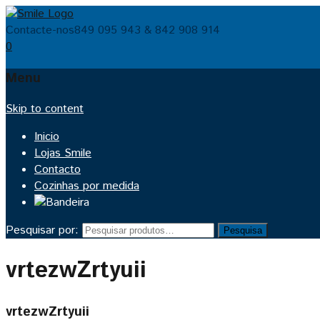
Contacte-nos
849 095 943 & 842 908 914
0
Menu
Skip to content
Inicio
Lojas Smile
Contacto
Cozinhas por medida
Pesquisar por:
Pesquisa
vrtezwZrtyuii
vrtezwZrtyuii