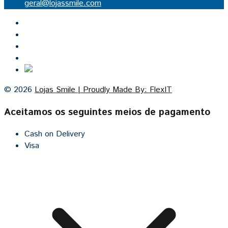
geral@lojassmile.com
Inicio
Lojas Smile
Contacto
Cozinhas por medida
© 2026
Lojas Smile | Proudly Made By: FlexIT
Aceitamos os seguintes meios de pagamento
Cash on Delivery
Visa