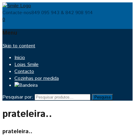
Contacte-nos
849 095 943 & 842 908 914
0
Menu
Skip to content
Inicio
Lojas Smile
Contacto
Cozinhas por medida
Pesquisar por:
Pesquisa
prateleira..
prateleira..