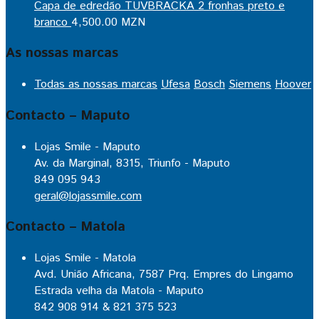
Capa de edredão TUVBRACKA 2 fronhas preto e
branco
4,500.00
MZN
As nossas marcas
Todas as nossas marcas
Ufesa
Bosch
Siemens
Hoover
Contacto – Maputo
Lojas Smile - Maputo
Av. da Marginal, 8315, Triunfo - Maputo
849 095 943
geral@lojassmile.com
Contacto – Matola
Lojas Smile - Matola
Avd. União Africana, 7587 Prq. Empres do Lingamo
Estrada velha da Matola - Maputo
842 908 914 & 821 375 523