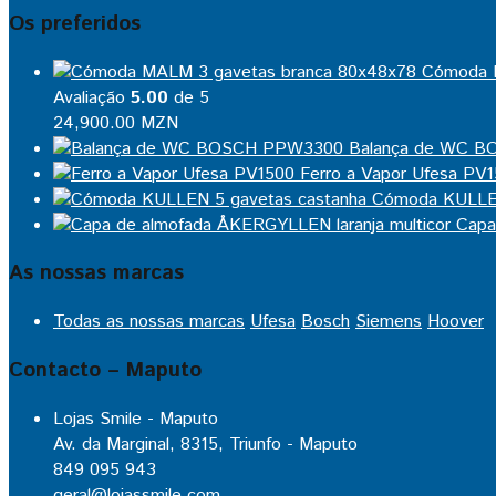
Os preferidos
Cómoda 
Avaliação
5.00
de 5
24,900.00
MZN
Balança de WC 
Ferro a Vapor Ufesa PV
Cómoda KULLEN
Capa
As nossas marcas
Todas as nossas marcas
Ufesa
Bosch
Siemens
Hoover
Contacto – Maputo
Lojas Smile - Maputo
Av. da Marginal, 8315, Triunfo - Maputo
849 095 943
geral@lojassmile.com