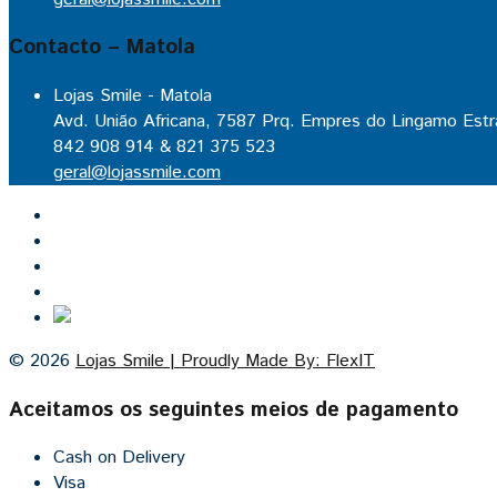
Contacto – Matola
Lojas Smile - Matola
Avd. União Africana, 7587 Prq. Empres do Lingamo Estr
842 908 914 & 821 375 523
geral@lojassmile.com
Inicio
Lojas Smile
Contacto
Cozinhas por medida
© 2026
Lojas Smile | Proudly Made By: FlexIT
Aceitamos os seguintes meios de pagamento
Cash on Delivery
Visa