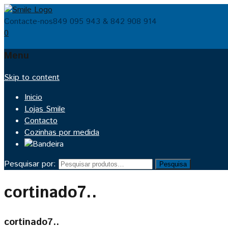
Contacte-nos
849 095 943 & 842 908 914
0
Menu
Skip to content
Inicio
Lojas Smile
Contacto
Cozinhas por medida
Pesquisar por:
Pesquisa
cortinado7..
cortinado7..