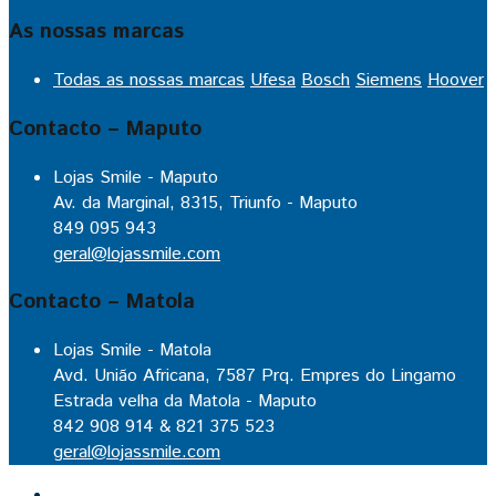
As nossas marcas
Todas as nossas marcas
Ufesa
Bosch
Siemens
Hoover
Contacto – Maputo
Lojas Smile - Maputo
Av. da Marginal, 8315, Triunfo - Maputo
849 095 943
geral@lojassmile.com
Contacto – Matola
Lojas Smile - Matola
Avd. União Africana, 7587 Prq. Empres do Lingamo
Estrada velha da Matola - Maputo
842 908 914 & 821 375 523
geral@lojassmile.com
Inicio