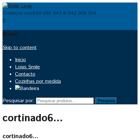
Contacte-nos
849 095 943 & 842 908 914
0
Menu
Skip to content
Inicio
Lojas Smile
Contacto
Cozinhas por medida
Pesquisar por:
Pesquisa
cortinado6…
cortinado6…