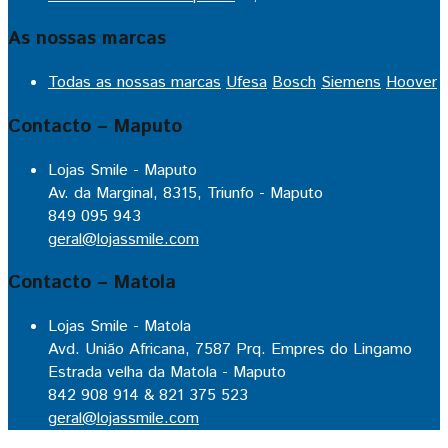
As nossas marcas
Todas as nossas marcas
Ufesa
Bosch
Siemens
Hoover
Contacto – Maputo
Lojas Smile - Maputo
Av. da Marginal, 8315, Triunfo - Maputo
849 095 943
geral@lojassmile.com
Contacto – Matola
Lojas Smile - Matola
Avd. União Africana, 7587 Prq. Empres do Lingamo
Estrada velha da Matola - Maputo
842 908 914 & 821 375 523
geral@lojassmile.com