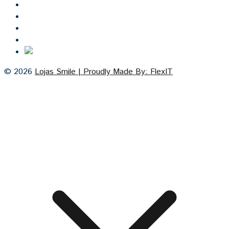
Inicio
Lojas Smile
Contacto
Cozinhas por medida
© 2026
Lojas Smile | Proudly Made By: FlexIT
Cash on Delivery
Visa