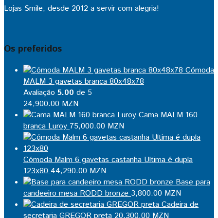
Lojas Smile, desde 2012 a servir com alegria!
Os preferidos
Cómoda
MALM 3 gavetas branca 80x48x78
Avaliação
5.00
de 5
24,900.00
MZN
Cama MALM 160
branca Luroy
75,000.00
MZN
Cómoda Malm 6 gavetas castanha Ultima é dupla
123x80
44,290.00
MZN
Base para
candeeiro mesa RODD bronze
3,800.00
MZN
Cadeira de
secretaria GREGOR preta
20,300.00
MZN