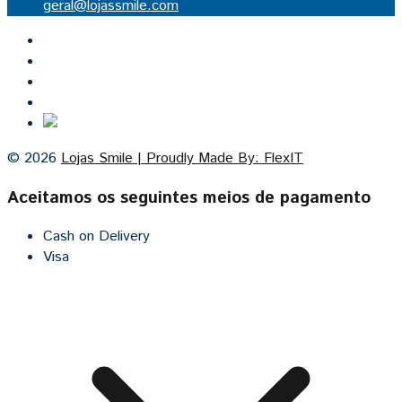
geral@lojassmile.com
Inicio
Lojas Smile
Contacto
Cozinhas por medida
© 2026
Lojas Smile | Proudly Made By: FlexIT
Aceitamos os seguintes meios de pagamento
Cash on Delivery
Visa