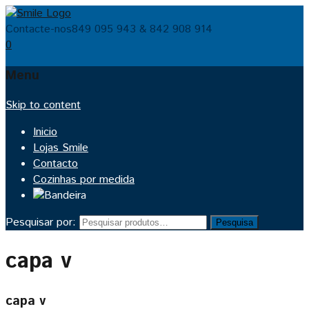
Contacte-nos
849 095 943 & 842 908 914
0
Menu
Skip to content
Inicio
Lojas Smile
Contacto
Cozinhas por medida
Pesquisar por:
Pesquisa
capa v
capa v