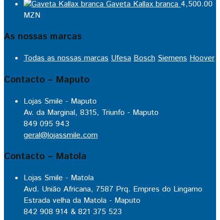
Gaveta Kallax branca
4,500.00
MZN
As nossas marcas
Todas as nossas marcas
Ufesa
Bosch
Siemens
Hoover
Contacto – Maputo
Lojas Smile - Maputo
Av. da Marginal, 8315, Triunfo - Maputo
849 095 943
geral@lojassmile.com
Contacto – Matola
Lojas Smile - Matola
Avd. União Africana, 7587 Prq. Empres do Lingamo
Estrada velha da Matola - Maputo
842 908 914 & 821 375 523