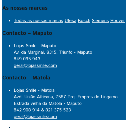
As nossas marcas
Todas as nossas marcas
Ufesa
Bosch
Siemens
Hoover
Contacto – Maputo
Lojas Smile - Maputo
Av. da Marginal, 8315, Triunfo - Maputo
849 095 943
geral@lojassmile.com
Contacto – Matola
Lojas Smile - Matola
Avd. União Africana, 7587 Prq. Empres do Lingamo
Estrada velha da Matola - Maputo
842 908 914 & 821 375 523
geral@lojassmile.com
Inicio