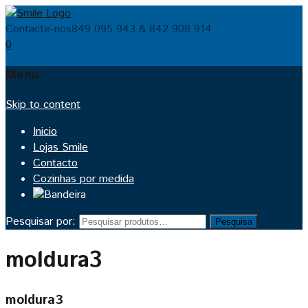
Contacte-nos
849 095 943 & 842 908 914
0
Menu
Skip to content
Inicio
Lojas Smile
Contacto
Cozinhas por medida
Pesquisar por:
Pesquisa
moldura3
moldura3