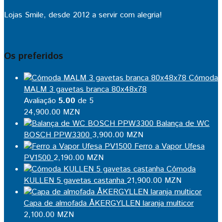
Lojas Smile, desde 2012 a servir com alegria!
Os preferidos
Cómoda
MALM 3 gavetas branca 80x48x78
Avaliação
5.00
de 5
24,900.00
MZN
Balança de WC
BOSCH PPW3300
3,900.00
MZN
Ferro a Vapor Ufesa
PV1500
2,190.00
MZN
Cómoda
KULLEN 5 gavetas castanha
21,900.00
MZN
Capa de almofada ÅKERGYLLEN laranja multicor
2,100.00
MZN