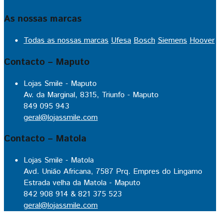
As nossas marcas
Todas as nossas marcas
Ufesa
Bosch
Siemens
Hoover
Contacto – Maputo
Lojas Smile - Maputo
Av. da Marginal, 8315, Triunfo - Maputo
849 095 943
geral@lojassmile.com
Contacto – Matola
Lojas Smile - Matola
Avd. União Africana, 7587 Prq. Empres do Lingamo
Estrada velha da Matola - Maputo
842 908 914 & 821 375 523
geral@lojassmile.com