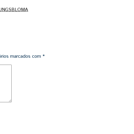
a KUNGSBLOMA
órios marcados com
*