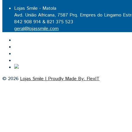
Lojas Smile - Matola
Avd. União Africana, 7587 Prq. Empres do Lingamo Estr
842 908 914 & 821 375 523
geral@lojassmile.com
Inicio
Lojas Smile
Contacto
Cozinhas por medida
© 2026
Lojas Smile | Proudly Made By: FlexIT
Cash on Delivery
Visa