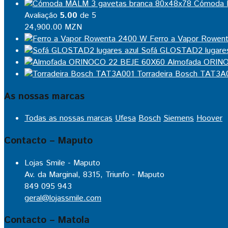
Cómoda 
Avaliação
5.00
de 5
24,900.00
MZN
Ferro a Vapor Rowen
Sofá GLOSTAD2 lugares
Almofada ORIN
Torradeira Bosch TAT3A
As nossas marcas
Todas as nossas marcas
Ufesa
Bosch
Siemens
Hoover
Contacto – Maputo
Lojas Smile - Maputo
Av. da Marginal, 8315, Triunfo - Maputo
849 095 943
geral@lojassmile.com
Contacto – Matola