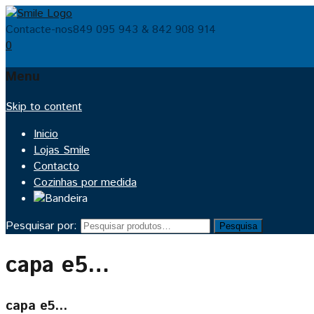
Contacte-nos
849 095 943 & 842 908 914
0
Menu
Skip to content
Inicio
Lojas Smile
Contacto
Cozinhas por medida
Pesquisar por:
Pesquisa
capa e5…
capa e5…