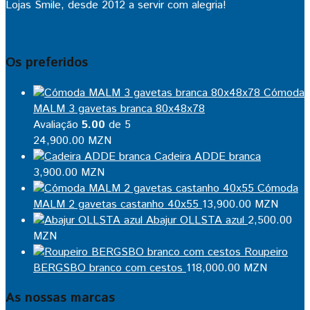
Lojas Smile, desde 2012 a servir com alegria!
Os preferidos
Cómoda
MALM 3 gavetas branca 80x48x78
Avaliação
5.00
de 5
24,900.00
MZN
Cadeira ADDE branca
3,900.00
MZN
Cómoda
MALM 2 gavetas castanho 40x55
13,900.00
MZN
Abajur OLLSTA azul
2,500.00
MZN
Roupeiro
BERGSBO branco com cestos
118,000.00
MZN
As nossas marcas