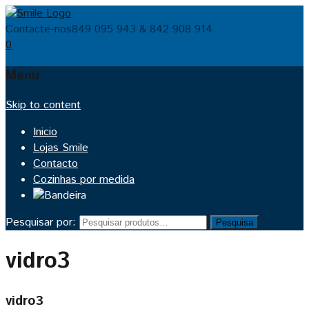
Contacte-nos
849 095 943 & 842 908 914
0
Menu
Skip to content
Inicio
Lojas Smile
Contacto
Cozinhas por medida
Pesquisar por:
Pesquisa
vidro3
vidro3