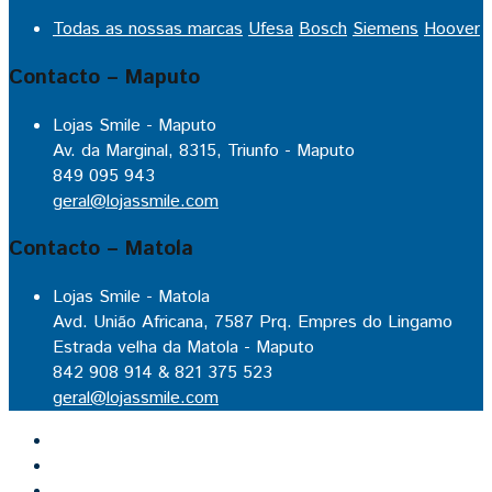
Todas as nossas marcas
Ufesa
Bosch
Siemens
Hoover
Contacto – Maputo
Lojas Smile - Maputo
Av. da Marginal, 8315, Triunfo - Maputo
849 095 943
geral@lojassmile.com
Contacto – Matola
Lojas Smile - Matola
Avd. União Africana, 7587 Prq. Empres do Lingamo
Estrada velha da Matola - Maputo
842 908 914 & 821 375 523
geral@lojassmile.com
Inicio
Lojas Smile
Contacto