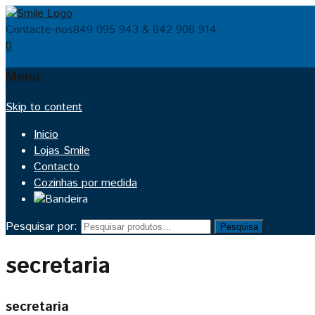
Contacte-nos
849 095 943 & 842 908 914
0
Menu
Skip to content
Inicio
Lojas Smile
Contacto
Cozinhas por medida
Pesquisar por:
Pesquisa
secretaria
secretaria