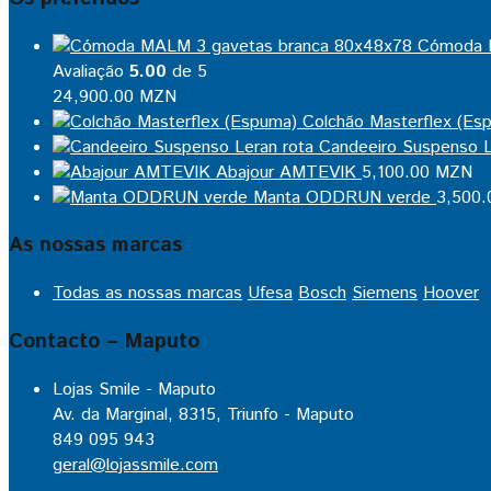
Cómoda 
Avaliação
5.00
de 5
24,900.00
MZN
Colchão Masterflex (Es
Candeeiro Suspenso L
Abajour AMTEVIK
5,100.00
MZN
Manta ODDRUN verde
3,500.
As nossas marcas
Todas as nossas marcas
Ufesa
Bosch
Siemens
Hoover
Contacto – Maputo
Lojas Smile - Maputo
Av. da Marginal, 8315, Triunfo - Maputo
849 095 943
geral@lojassmile.com