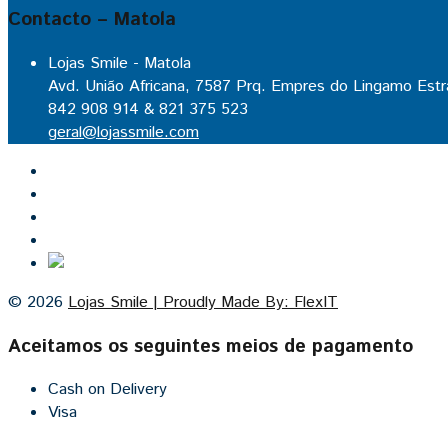
Contacto – Matola
Lojas Smile - Matola
Avd. União Africana, 7587 Prq. Empres do Lingamo Estr
842 908 914 & 821 375 523
geral@lojassmile.com
Inicio
Lojas Smile
Contacto
Cozinhas por medida
© 2026
Lojas Smile | Proudly Made By: FlexIT
Aceitamos os seguintes meios de pagamento
Cash on Delivery
Visa