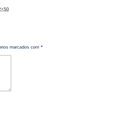
2×50
órios marcados com
*