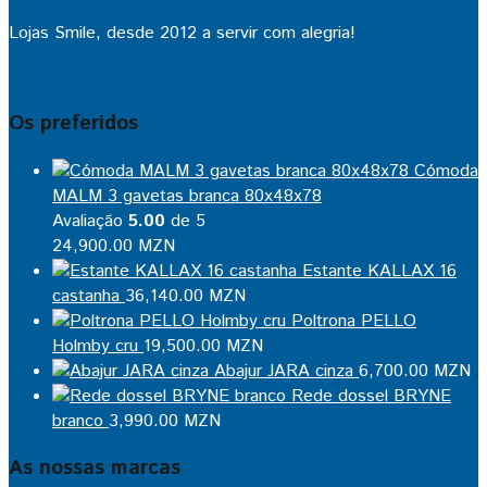
Lojas Smile, desde 2012 a servir com alegria!
Os preferidos
Cómoda
MALM 3 gavetas branca 80x48x78
Avaliação
5.00
de 5
24,900.00
MZN
Estante KALLAX 16
castanha
36,140.00
MZN
Poltrona PELLO
Holmby cru
19,500.00
MZN
Abajur JARA cinza
6,700.00
MZN
Rede dossel BRYNE
branco
3,990.00
MZN
As nossas marcas