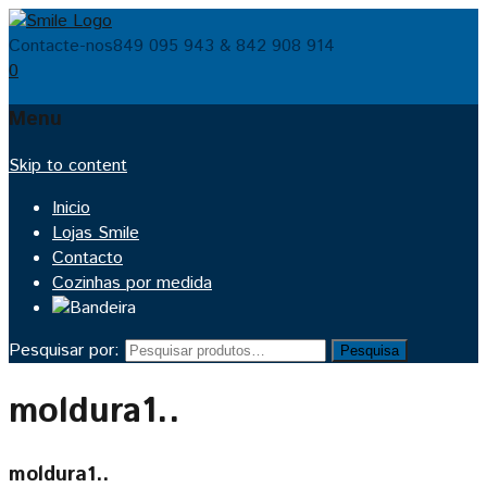
Contacte-nos
849 095 943 & 842 908 914
0
Menu
Skip to content
Inicio
Lojas Smile
Contacto
Cozinhas por medida
Pesquisar por:
Pesquisa
moldura1..
moldura1..