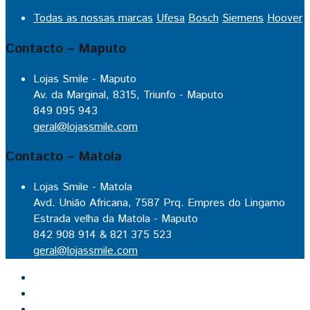
Todas as nossas marcas
Ufesa
Bosch
Siemens
Hoover
Contacto – Maputo
Lojas Smile - Maputo
Av. da Marginal, 8315, Triunfo - Maputo
849 095 943
geral@lojassmile.com
Contacto – Matola
Lojas Smile - Matola
Avd. União Africana, 7587 Prq. Empres do Lingamo
Estrada velha da Matola - Maputo
842 908 914 & 821 375 523
geral@lojassmile.com
Inicio
Lojas Smile
Contacto