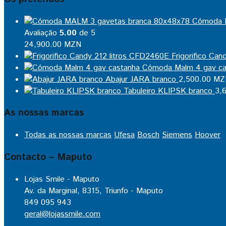
Cómoda 
Avaliação
5.00
de 5
24,900.00
MZN
Frigorifico Ca
Cómoda Malm 4 gav ca
Abajur JARA branco
2,500.00
MZ
Tabuleiro KLIPSK branco
3,
As nossas marcas
Todas as nossas marcas
Ufesa
Bosch
Siemens
Hoover
Contacto – Maputo
Lojas Smile - Maputo
Av. da Marginal, 8315, Triunfo - Maputo
849 095 943
geral@lojassmile.com