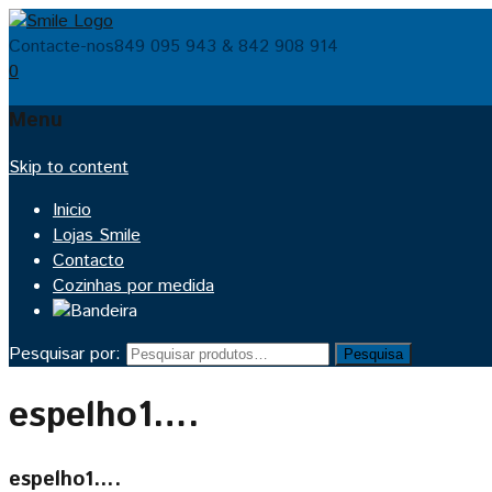
Contacte-nos
849 095 943 & 842 908 914
0
Menu
Skip to content
Inicio
Lojas Smile
Contacto
Cozinhas por medida
Pesquisar por:
Pesquisa
espelho1….
espelho1….