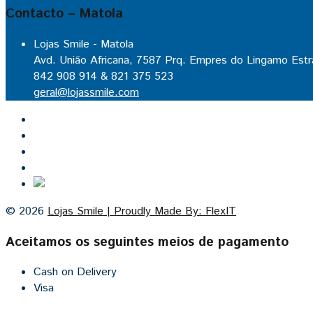
Contacto – Matola
Lojas Smile - Matola
Avd. União Africana, 7587 Prq. Empres do Lingamo Estr
842 908 914 & 821 375 523
geral@lojassmile.com
Inicio
Lojas Smile
Contacto
Cozinhas por medida
© 2026
Lojas Smile | Proudly Made By: FlexIT
Aceitamos os seguintes meios de pagamento
Cash on Delivery
Visa