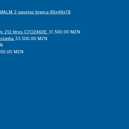
MALM 3 gavetas branca 80x48x78
ndy 212 litros CFD2460E
31,500.00
MZN
stanha
33,500.00
MZN
N
600.00
MZN