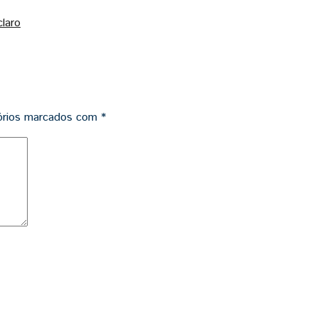
laro
órios marcados com
*