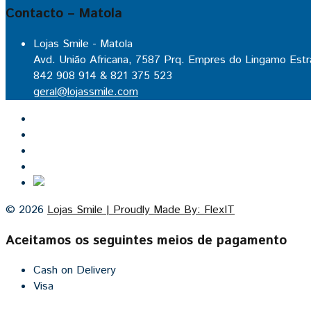
Contacto – Matola
Lojas Smile - Matola
Avd. União Africana, 7587 Prq. Empres do Lingamo Estr
842 908 914 & 821 375 523
geral@lojassmile.com
Inicio
Lojas Smile
Contacto
Cozinhas por medida
© 2026
Lojas Smile | Proudly Made By: FlexIT
Aceitamos os seguintes meios de pagamento
Cash on Delivery
Visa