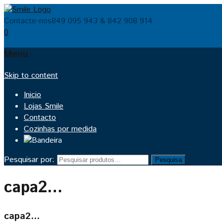
Contacte-nos
849 095 943 & 842 908 914
0
Menu
Skip to content
Inicio
Lojas Smile
Contacto
Cozinhas por medida
Pesquisar por:
Pesquisa
capa2…
capa2…