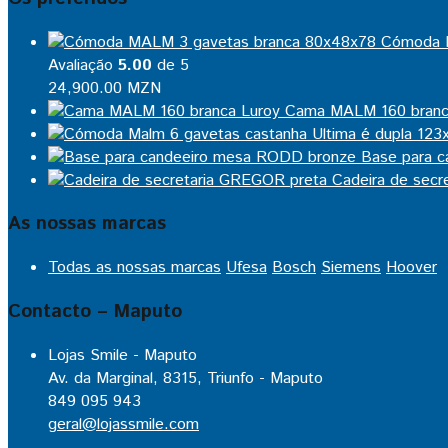
Cómoda 
Avaliação
5.00
de 5
24,900.00
MZN
Cama MALM 160 branc
Base para 
Cadeira de sec
As nossas marcas
Todas as nossas marcas
Ufesa
Bosch
Siemens
Hoover
Contacto – Maputo
Lojas Smile - Maputo
Av. da Marginal, 8315, Triunfo - Maputo
849 095 943
geral@lojassmile.com