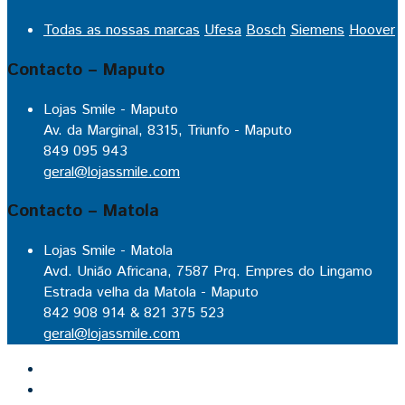
Todas as nossas marcas
Ufesa
Bosch
Siemens
Hoover
Contacto – Maputo
Lojas Smile - Maputo
Av. da Marginal, 8315, Triunfo - Maputo
849 095 943
geral@lojassmile.com
Contacto – Matola
Lojas Smile - Matola
Avd. União Africana, 7587 Prq. Empres do Lingamo
Estrada velha da Matola - Maputo
842 908 914 & 821 375 523
geral@lojassmile.com
Inicio
Lojas Smile