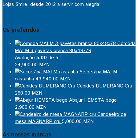
Lojas Smile, desde 2012 a servir com alegria!
Os preferidos
Cómoda
MALM 3 gavetas branca 80x48x78
Avaliação
5.00
de 5
24,900.00
MZN
Secretária MALM
castanha
43,940.00
MZN
Cabides BUMERANG Cru
260.00
MZN
Abajur HEMSTA bege
2,900.00
MZN
Candeeiro de
mesa MAGNARP cru
5,000.00
MZN
As nossas marcas