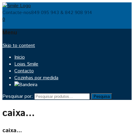
Contacte-nos
849 095 943 & 842 908 914
0
Menu
Skip to content
Inicio
Lojas Smile
Contacto
Cozinhas por medida
Pesquisar por:
Pesquisa
caixa…
caixa…