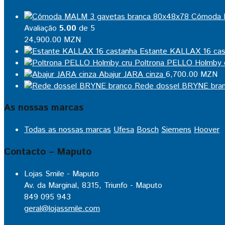
Cómoda 
Avaliação
5.00
de 5
24,900.00
MZN
Estante KALLAX 16 cas
Poltrona PELLO Holmby 
Abajur JARA cinza
6,700.00
MZN
Rede dossel BRYNE bra
As nossas marcas
Todas as nossas marcas
Ufesa
Bosch
Siemens
Hoover
Contacto – Maputo
Lojas Smile - Maputo
Av. da Marginal, 8315, Triunfo - Maputo
849 095 943
geral@lojassmile.com