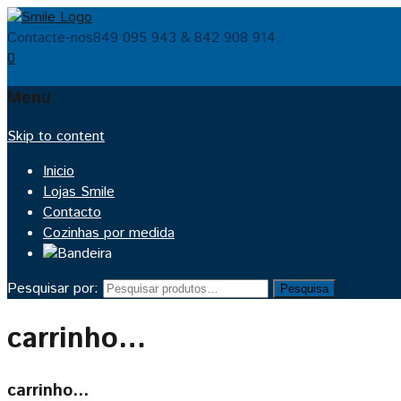
Contacte-nos
849 095 943 & 842 908 914
0
Menu
Skip to content
Inicio
Lojas Smile
Contacto
Cozinhas por medida
Pesquisar por:
Pesquisa
carrinho…
carrinho…