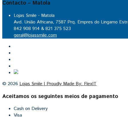
Contacto – Matola
Lojas Smile - Matola
Avd. União Africana, 7587 Prq. Empres do Lingamo Estr
842 908 914 & 821 375 523
geral@lojassmile.com
Inicio
Lojas Smile
Contacto
Cozinhas por medida
© 2026
Lojas Smile | Proudly Made By: FlexIT
Aceitamos os seguintes meios de pagamento
Cash on Delivery
Visa