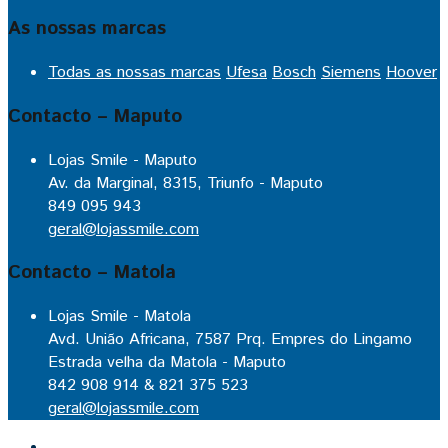
As nossas marcas
Todas as nossas marcas
Ufesa
Bosch
Siemens
Hoover
Contacto – Maputo
Lojas Smile - Maputo
Av. da Marginal, 8315, Triunfo - Maputo
849 095 943
geral@lojassmile.com
Contacto – Matola
Lojas Smile - Matola
Avd. União Africana, 7587 Prq. Empres do Lingamo
Estrada velha da Matola - Maputo
842 908 914 & 821 375 523
geral@lojassmile.com
Inicio