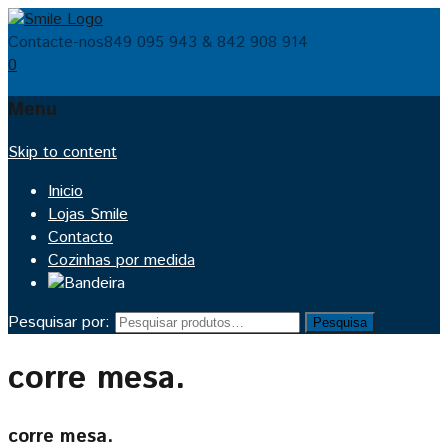
Contacte-nos
849 095 943 & 842 908 914
0
Menu
Skip to content
Inicio
Lojas Smile
Contacto
Cozinhas por medida
Pesquisar por:
Pesquisa
corre mesa.
corre mesa.