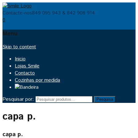
Contacte-nos
849 095 943 & 842 908 914
0
Menu
Skip to content
Inicio
Lojas Smile
Contacto
Cozinhas por medida
Pesquisar por:
Pesquisa
capa p.
capa p.