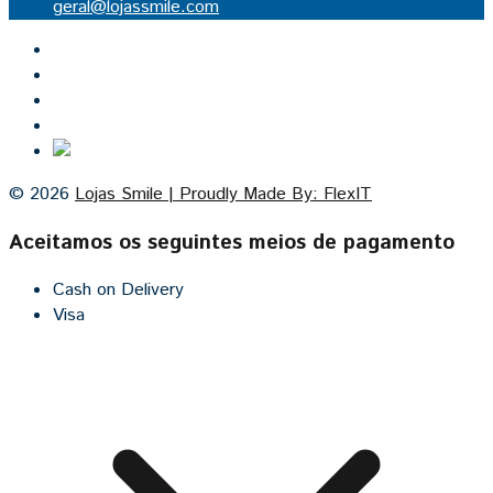
geral@lojassmile.com
Inicio
Lojas Smile
Contacto
Cozinhas por medida
© 2026
Lojas Smile | Proudly Made By: FlexIT
Aceitamos os seguintes meios de pagamento
Cash on Delivery
Visa