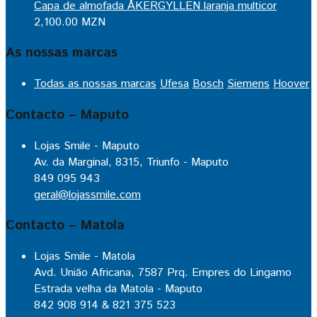
Capa de almofada ÅKERGYLLEN laranja multicor
2,100.00
MZN
As nossas marcas
Todas as nossas marcas
Ufesa
Bosch
Siemens
Hoover
Contacto – Maputo
Lojas Smile - Maputo
Av. da Marginal, 8315, Triunfo - Maputo
849 095 943
geral@lojassmile.com
Contacto – Matola
Lojas Smile - Matola
Avd. União Africana, 7587 Prq. Empres do Lingamo
Estrada velha da Matola - Maputo
842 908 914 & 821 375 523