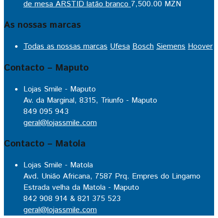
de mesa ARSTID latão branco
7,500.00
MZN
As nossas marcas
Todas as nossas marcas
Ufesa
Bosch
Siemens
Hoover
Contacto – Maputo
Lojas Smile - Maputo
Av. da Marginal, 8315, Triunfo - Maputo
849 095 943
geral@lojassmile.com
Contacto – Matola
Lojas Smile - Matola
Avd. União Africana, 7587 Prq. Empres do Lingamo
Estrada velha da Matola - Maputo
842 908 914 & 821 375 523
geral@lojassmile.com