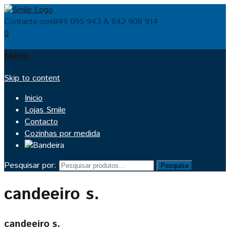
Contacte-nos
849 095 943 & 842 908 914
0
Menu
Skip to content
Inicio
Lojas Smile
Contacto
Cozinhas por medida
Pesquisar por:
Pesquisa
candeeiro s.
candeeiro s.