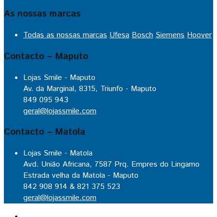
As nossas marcas
Todas as nossas marcas
Ufesa
Bosch
Siemens
Hoover
Contacto – Maputo
Lojas Smile - Maputo
Av. da Marginal, 8315, Triunfo - Maputo
849 095 943
geral@lojassmile.com
Contacto – Matola
Lojas Smile - Matola
Avd. União Africana, 7587 Prq. Empres do Lingamo
Estrada velha da Matola - Maputo
842 908 914 & 821 375 523
geral@lojassmile.com
Inicio