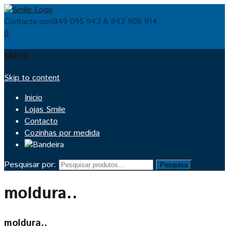
Contacte-nos
849 095 943 & 842 908 914
0
Menu
Skip to content
Inicio
Lojas Smile
Contacto
Cozinhas por medida
Pesquisar por:
Pesquisa
moldura..
moldura..