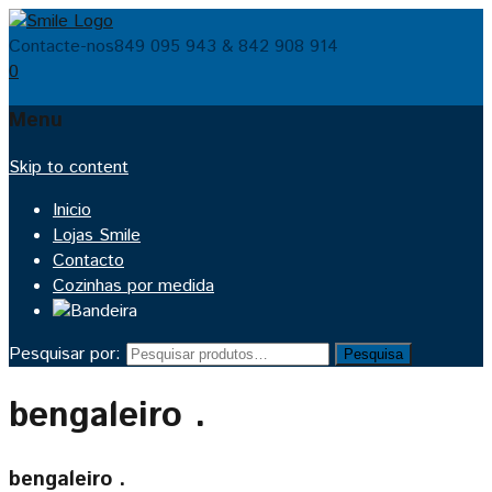
Contacte-nos
849 095 943 & 842 908 914
0
Menu
Skip to content
Inicio
Lojas Smile
Contacto
Cozinhas por medida
Pesquisar por:
Pesquisa
bengaleiro .
bengaleiro .