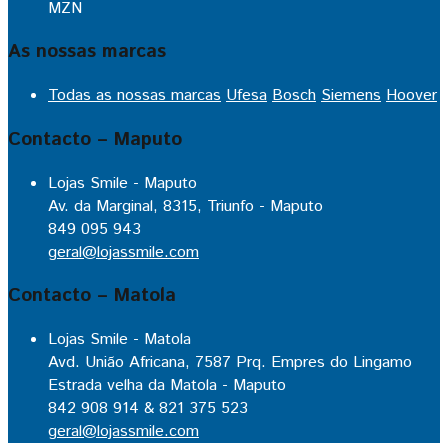
MZN
As nossas marcas
Todas as nossas marcas
Ufesa
Bosch
Siemens
Hoover
Contacto – Maputo
Lojas Smile - Maputo
Av. da Marginal, 8315, Triunfo - Maputo
849 095 943
geral@lojassmile.com
Contacto – Matola
Lojas Smile - Matola
Avd. União Africana, 7587 Prq. Empres do Lingamo
Estrada velha da Matola - Maputo
842 908 914 & 821 375 523
geral@lojassmile.com