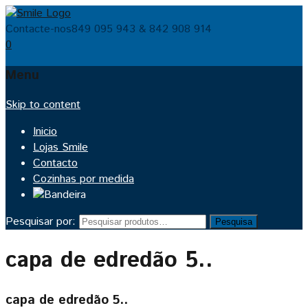
Contacte-nos
849 095 943 & 842 908 914
0
Menu
Skip to content
Inicio
Lojas Smile
Contacto
Cozinhas por medida
Pesquisar por:
Pesquisa
capa de edredão 5..
capa de edredão 5..