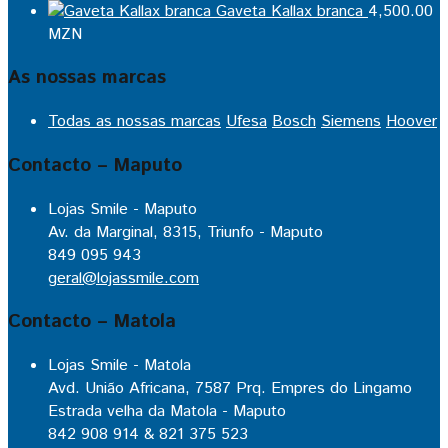
Gaveta Kallax branca
4,500.00
MZN
As nossas marcas
Todas as nossas marcas
Ufesa
Bosch
Siemens
Hoover
Contacto – Maputo
Lojas Smile - Maputo
Av. da Marginal, 8315, Triunfo - Maputo
849 095 943
geral@lojassmile.com
Contacto – Matola
Lojas Smile - Matola
Avd. União Africana, 7587 Prq. Empres do Lingamo
Estrada velha da Matola - Maputo
842 908 914 & 821 375 523