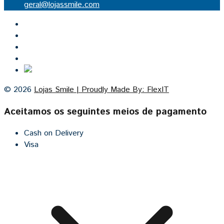
geral@lojassmile.com
Inicio
Lojas Smile
Contacto
Cozinhas por medida
© 2026
Lojas Smile | Proudly Made By: FlexIT
Aceitamos os seguintes meios de pagamento
Cash on Delivery
Visa