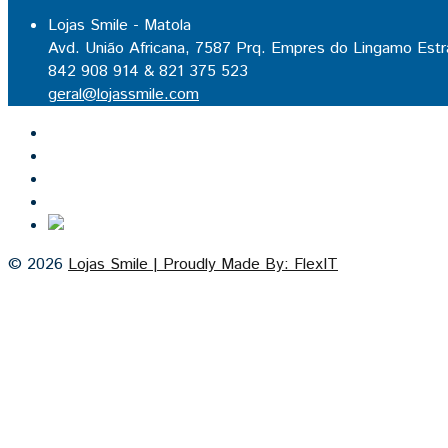
Lojas Smile - Matola
Avd. União Africana, 7587 Prq. Empres do Lingamo Estr
842 908 914 & 821 375 523
geral@lojassmile.com
Inicio
Lojas Smile
Contacto
Cozinhas por medida
© 2026
Lojas Smile | Proudly Made By: FlexIT
Cash on Delivery
Visa