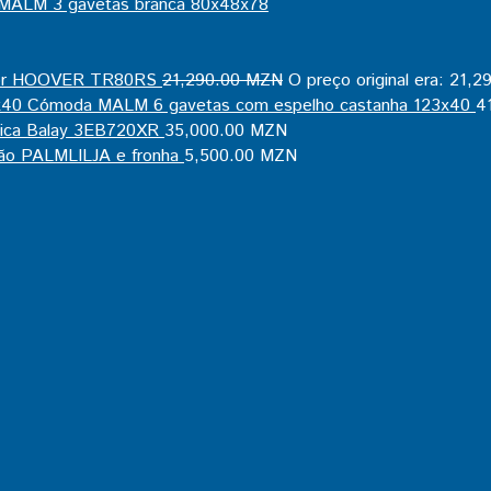
MALM 3 gavetas branca 80x48x78
or HOOVER TR80RS
21,290.00
MZN
O preço original era: 21,
Cómoda MALM 6 gavetas com espelho castanha 123x40
4
mica Balay 3EB720XR
35,000.00
MZN
ão PALMLILJA e fronha
5,500.00
MZN