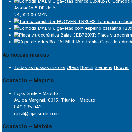
Cómoda 
Avaliação
5.00
de 5
24,900.00
MZN
Termoacumulad
Placa vitrocerâ
Capa de edred
As nossas marcas
Todas as nossas marcas
Ufesa
Bosch
Siemens
Hoover
Contacto – Maputo
Lojas Smile - Maputo
Av. da Marginal, 8315, Triunfo - Maputo
849 095 943
geral@lojassmile.com
Contacto – Matola