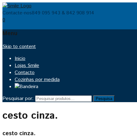
Contacte-nos
849 095 943 & 842 908 914
0
Menu
Skip to content
Inicio
Lojas Smile
Contacto
Cozinhas por medida
Pesquisar por:
Pesquisa
cesto cinza.
cesto cinza.