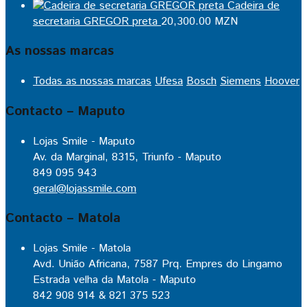
Cadeira de
secretaria GREGOR preta
20,300.00
MZN
As nossas marcas
Todas as nossas marcas
Ufesa
Bosch
Siemens
Hoover
Contacto – Maputo
Lojas Smile - Maputo
Av. da Marginal, 8315, Triunfo - Maputo
849 095 943
geral@lojassmile.com
Contacto – Matola
Lojas Smile - Matola
Avd. União Africana, 7587 Prq. Empres do Lingamo
Estrada velha da Matola - Maputo
842 908 914 & 821 375 523