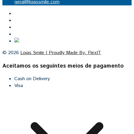
geral@lojassmile.com
Inicio
Lojas Smile
Contacto
Cozinhas por medida
© 2026
Lojas Smile | Proudly Made By: FlexIT
Aceitamos os seguintes meios de pagamento
Cash on Delivery
Visa