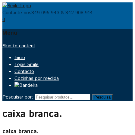
Contacte-nos
849 095 943 & 842 908 914
0
Menu
Skip to content
Inicio
Lojas Smile
Contacto
Cozinhas por medida
Pesquisar por:
Pesquisa
caixa branca.
caixa branca.