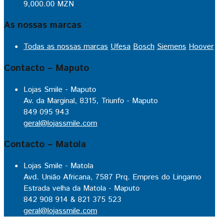
9,000.00
MZN
As nossas marcas
Todas as nossas marcas
Ufesa
Bosch
Siemens
Hoover
Contacto – Maputo
Lojas Smile - Maputo
Av. da Marginal, 8315, Triunfo - Maputo
849 095 943
geral@lojassmile.com
Contacto – Matola
Lojas Smile - Matola
Avd. União Africana, 7587 Prq. Empres do Lingamo
Estrada velha da Matola - Maputo
842 908 914 & 821 375 523
geral@lojassmile.com