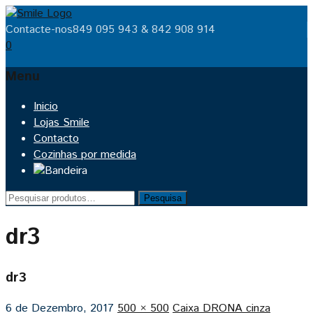
Contacte-nos
849 095 943 & 842 908 914
0
Menu
Skip
Inicio
to
Lojas Smile
content
Contacto
Cozinhas por medida
Pesquisar
Pesquisa
por:
dr3
dr3
6 de Dezembro, 2017
500 × 500
Caixa DRONA cinza