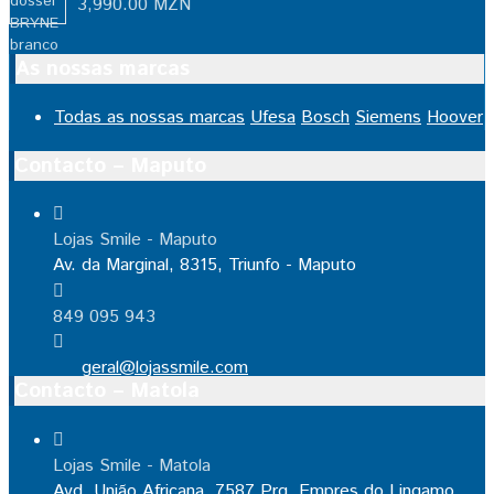
3,990.00
MZN
As nossas marcas
Todas as nossas marcas
Ufesa
Bosch
Siemens
Hoover
Contacto – Maputo
Lojas Smile - Maputo
Av. da Marginal, 8315, Triunfo - Maputo
849 095 943
geral@lojassmile.com
Contacto – Matola
Lojas Smile - Matola
Avd. União Africana, 7587 Prq. Empres do Lingamo