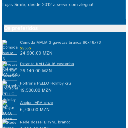
Lojas Smile, desde 2012 a servir com alegria!
Os preferidos
Cómoda MALM 3 gavetas branca 80x48x78
24,900.00
MZN
Avaliação
5.00
de 5
Estante KALLAX 16 castanha
36,140.00
MZN
Poltrona PELLO Holmby cru
19,500.00
MZN
Abajur JARA cinza
6,700.00
MZN
Rede dossel BRYNE branco