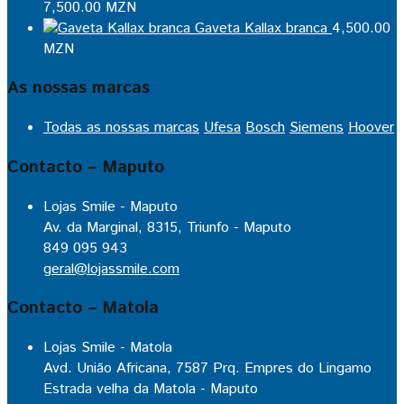
7,500.00
MZN
Gaveta Kallax branca
4,500.00
MZN
As nossas marcas
Todas as nossas marcas
Ufesa
Bosch
Siemens
Hoover
Contacto – Maputo
Lojas Smile - Maputo
Av. da Marginal, 8315, Triunfo - Maputo
849 095 943
geral@lojassmile.com
Contacto – Matola
Lojas Smile - Matola
Avd. União Africana, 7587 Prq. Empres do Lingamo
Estrada velha da Matola - Maputo