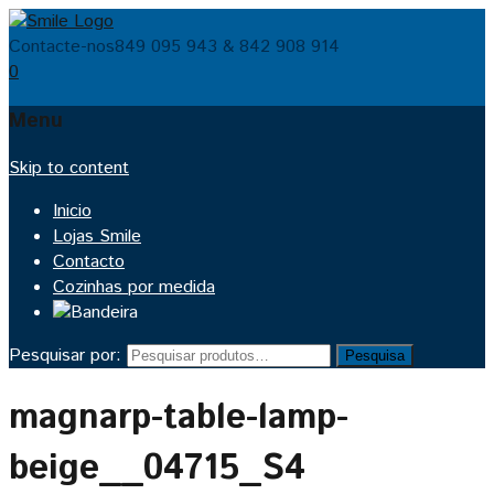
Contacte-nos
849 095 943 & 842 908 914
0
Menu
Skip to content
Inicio
Lojas Smile
Contacto
Cozinhas por medida
Pesquisar por:
Pesquisa
magnarp-table-lamp-
beige__04715_S4