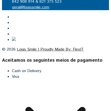
842 908 914 & 821 375 523
geral@lojassmile.com
Inicio
Lojas Smile
Contacto
Cozinhas por medida
© 2026
Lojas Smile | Proudly Made By: FlexIT
Aceitamos os seguintes meios de pagamento
Cash on Delivery
Visa