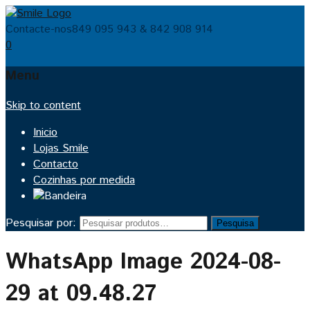
Contacte-nos
849 095 943 & 842 908 914
0
Menu
Skip to content
Inicio
Lojas Smile
Contacto
Cozinhas por medida
Pesquisar por:
Pesquisa
WhatsApp Image 2024-08-
29 at 09.48.27