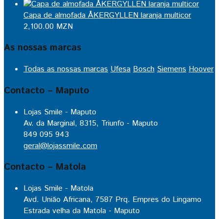
Capa de almofada ÅKERGYLLEN laranja multicor
2,100.00
MZN
As nossas marcas
Todas as nossas marcas
Ufesa
Bosch
Siemens
Hoover
Contacto – Maputo
Lojas Smile - Maputo
Av. da Marginal, 8315, Triunfo - Maputo
849 095 943
geral@lojassmile.com
Contacto – Matola
Lojas Smile - Matola
Avd. União Africana, 7587 Prq. Empres do Lingamo
Estrada velha da Matola - Maputo