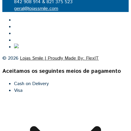
842 908 914 & 821 375 523
geral@lojassmile.com
Inicio
Lojas Smile
Contacto
Cozinhas por medida
© 2026
Lojas Smile | Proudly Made By: FlexIT
Aceitamos os seguintes meios de pagamento
Cash on Delivery
Visa