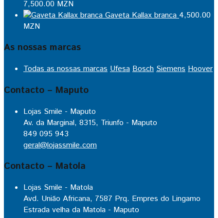
7,500.00
MZN
Gaveta Kallax branca
4,500.00
MZN
As nossas marcas
Todas as nossas marcas
Ufesa
Bosch
Siemens
Hoover
Contacto – Maputo
Lojas Smile - Maputo
Av. da Marginal, 8315, Triunfo - Maputo
849 095 943
geral@lojassmile.com
Contacto – Matola
Lojas Smile - Matola
Avd. União Africana, 7587 Prq. Empres do Lingamo
Estrada velha da Matola - Maputo