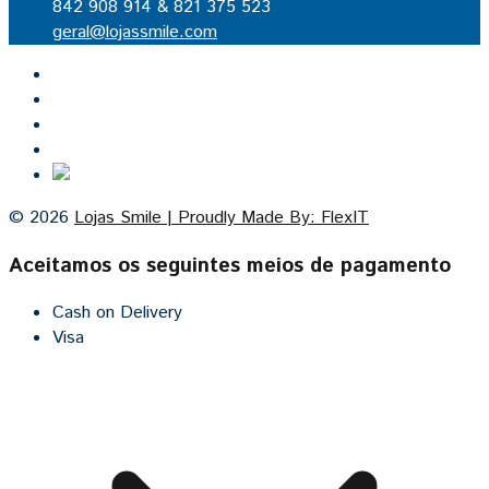
842 908 914 & 821 375 523
geral@lojassmile.com
Inicio
Lojas Smile
Contacto
Cozinhas por medida
© 2026
Lojas Smile | Proudly Made By: FlexIT
Aceitamos os seguintes meios de pagamento
Cash on Delivery
Visa