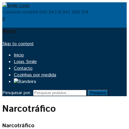
Contacte-nos
849 095 943 & 842 908 914
0
Menu
Skip to content
Inicio
Lojas Smile
Contacto
Cozinhas por medida
Pesquisar por:
Pesquisa
Narcotráfico
Narcotráfico