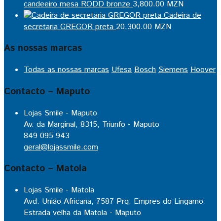
candeeiro mesa RODD bronze
3,800.00
MZN
Cadeira de
secretaria GREGOR preta
20,300.00
MZN
As nossas marcas
Todas as nossas marcas
Ufesa
Bosch
Siemens
Hoover
Contacto – Maputo
Lojas Smile - Maputo
Av. da Marginal, 8315, Triunfo - Maputo
849 095 943
geral@lojassmile.com
Contacto – Matola
Lojas Smile - Matola
Avd. União Africana, 7587 Prq. Empres do Lingamo
Estrada velha da Matola - Maputo