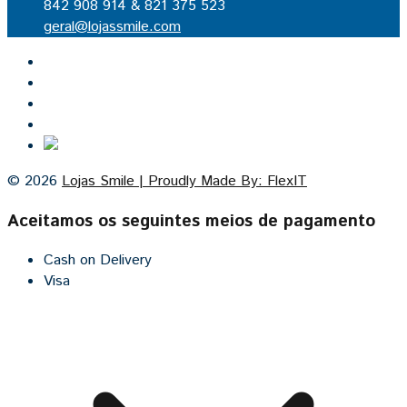
842 908 914 & 821 375 523
geral@lojassmile.com
Inicio
Lojas Smile
Contacto
Cozinhas por medida
© 2026
Lojas Smile | Proudly Made By: FlexIT
Aceitamos os seguintes meios de pagamento
Cash on Delivery
Visa