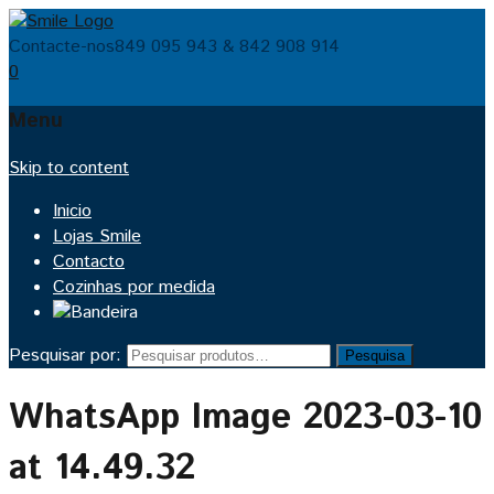
Contacte-nos
849 095 943 & 842 908 914
0
Menu
Skip to content
Inicio
Lojas Smile
Contacto
Cozinhas por medida
Pesquisar por:
Pesquisa
WhatsApp Image 2023-03-10
at 14.49.32