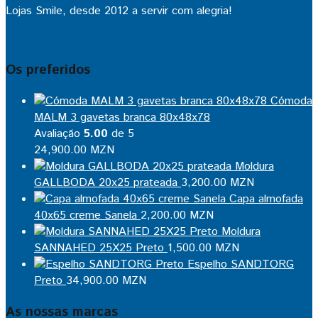
Lojas Smile, desde 2012 a servir com alegria!
Os preferidos
Cómoda
MALM 3 gavetas branca 80x48x78
Avaliação
5.00
de 5
24,900.00
MZN
Moldura
GALLBODA 20x25 prateada
3,200.00
MZN
Capa almofada
40x65 creme Sanela
2,200.00
MZN
Moldura
SANNAHED 25X25 Preto
1,500.00
MZN
Espelho SANDTORG
Preto
34,900.00
MZN
As nossas marcas