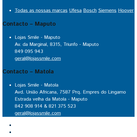
Todas as nossas marcas
Ufesa
Bosch
Siemens
Hoover
Contacto – Maputo
Lojas Smile - Maputo
Av. da Marginal, 8315, Triunfo - Maputo
849 095 943
geral@lojassmile.com
Contacto – Matola
Lojas Smile - Matola
Avd. União Africana, 7587 Prq. Empres do Lingamo
Estrada velha da Matola - Maputo
842 908 914 & 821 375 523
geral@lojassmile.com
Inicio
Lojas Smile