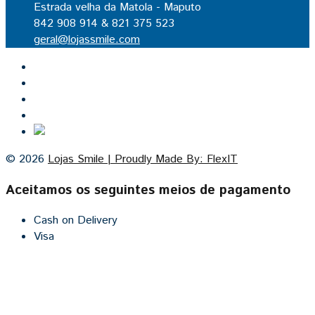
Estrada velha da Matola - Maputo
842 908 914 & 821 375 523
geral@lojassmile.com
Inicio
Lojas Smile
Contacto
Cozinhas por medida
© 2026
Lojas Smile | Proudly Made By: FlexIT
Aceitamos os seguintes meios de pagamento
Cash on Delivery
Visa