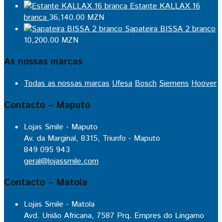
Estante KALLAX 16
branca
36,140.00
MZN
Sapateira BISSA 2 branco
10,200.00
MZN
As nossas marcas
Todas as nossas marcas
Ufesa
Bosch
Siemens
Hoover
Contacto – Maputo
Lojas Smile - Maputo
Av. da Marginal, 8315, Triunfo - Maputo
849 095 943
geral@lojassmile.com
Contacto – Matola
Lojas Smile - Matola
Avd. União Africana, 7587 Prq. Empres do Lingamo