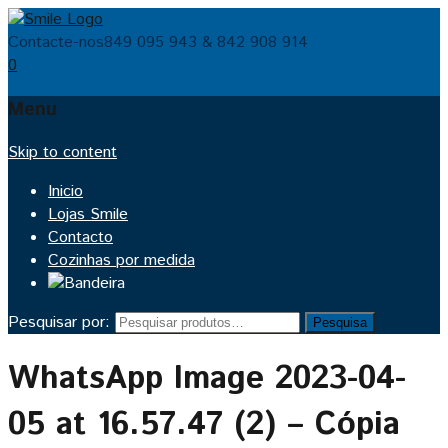
Contacte-nos
849 095 943 & 842 908 914
0
Menu
Skip to content
Inicio
Lojas Smile
Contacto
Cozinhas por medida
Pesquisar por:
Pesquisa
WhatsApp Image 2023-04-
05 at 16.57.47 (2) – Cópia