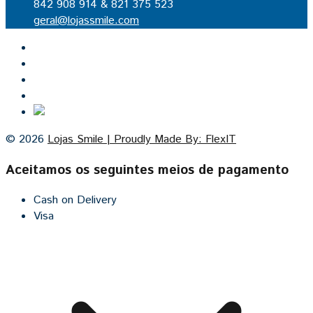
842 908 914 & 821 375 523
geral@lojassmile.com
Inicio
Lojas Smile
Contacto
Cozinhas por medida
© 2026
Lojas Smile | Proudly Made By: FlexIT
Aceitamos os seguintes meios de pagamento
Cash on Delivery
Visa