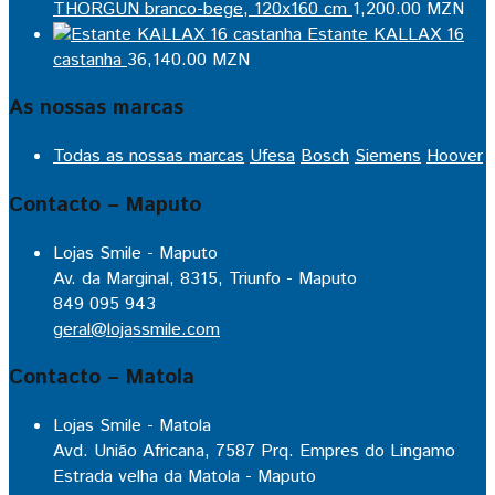
THORGUN branco-bege, 120x160 cm
1,200.00
MZN
Estante KALLAX 16
castanha
36,140.00
MZN
As nossas marcas
Todas as nossas marcas
Ufesa
Bosch
Siemens
Hoover
Contacto – Maputo
Lojas Smile - Maputo
Av. da Marginal, 8315, Triunfo - Maputo
849 095 943
geral@lojassmile.com
Contacto – Matola
Lojas Smile - Matola
Avd. União Africana, 7587 Prq. Empres do Lingamo
Estrada velha da Matola - Maputo