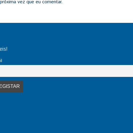
 próxima vez que eu comentar.
is!
il