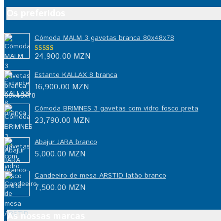
Os preferidos
Cómoda MALM 3 gavetas branca 80x48x78
24,900.00
MZN
Avaliação
5.00
de 5
Estante KALLAX 8 branca
16,900.00
MZN
Cómoda BRIMNES 3 gavetas com vidro fosco preta
23,790.00
MZN
Abajur JARA branco
5,000.00
MZN
Candeeiro de mesa ARSTID latão branco
7,500.00
MZN
As nossas marcas