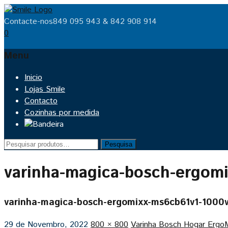
Contacte-nos
849 095 943 & 842 908 914
0
Menu
Skip
Inicio
to
Lojas Smile
content
Contacto
Cozinhas por medida
Pesquisar
Pesquisa
por:
varinha-magica-bosch-ergom
varinha-magica-bosch-ergomixx-ms6cb61v1-1000
29 de Novembro, 2022
800 × 800
Varinha Bosch Hogar Ergo