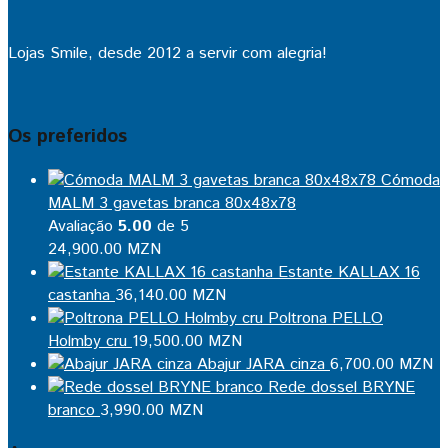
Lojas Smile, desde 2012 a servir com alegria!
Os preferidos
Cómoda
MALM 3 gavetas branca 80x48x78
Avaliação
5.00
de 5
24,900.00
MZN
Estante KALLAX 16
castanha
36,140.00
MZN
Poltrona PELLO
Holmby cru
19,500.00
MZN
Abajur JARA cinza
6,700.00
MZN
Rede dossel BRYNE
branco
3,990.00
MZN