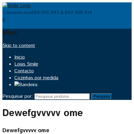
Contacte-nos
849 095 943 & 842 908 914
0
Menu
Skip to content
Inicio
Lojas Smile
Contacto
Cozinhas por medida
Pesquisar por:
Pesquisa
Dewefgvvvvv ome
Dewefgvvvvv ome