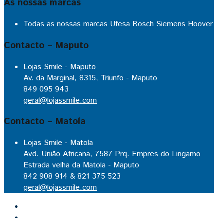
As nossas marcas
Todas as nossas marcas
Ufesa
Bosch
Siemens
Hoover
Contacto – Maputo
Lojas Smile - Maputo
Av. da Marginal, 8315, Triunfo - Maputo
849 095 943
geral@lojassmile.com
Contacto – Matola
Lojas Smile - Matola
Avd. União Africana, 7587 Prq. Empres do Lingamo
Estrada velha da Matola - Maputo
842 908 914 & 821 375 523
geral@lojassmile.com
Inicio
Lojas Smile