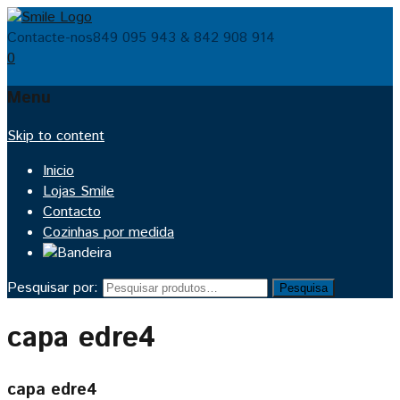
Contacte-nos
849 095 943 & 842 908 914
0
Menu
Skip to content
Inicio
Lojas Smile
Contacto
Cozinhas por medida
Pesquisar por:
Pesquisa
capa edre4
capa edre4