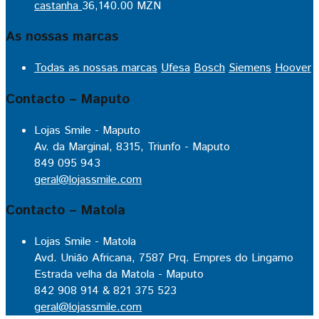
castanha
36,140.00
MZN
As nossas marcas
Todas as nossas marcas
Ufesa
Bosch
Siemens
Hoover
Contacto – Maputo
Lojas Smile - Maputo
Av. da Marginal, 8315, Triunfo - Maputo
849 095 943
geral@lojassmile.com
Contacto – Matola
Lojas Smile - Matola
Avd. União Africana, 7587 Prq. Empres do Lingamo
Estrada velha da Matola - Maputo
842 908 914 & 821 375 523
geral@lojassmile.com