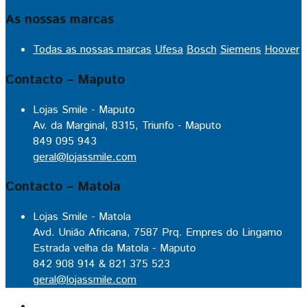
As nossas marcas
Todas as nossas marcas
Ufesa
Bosch
Siemens
Hoover
Contacto – Maputo
Lojas Smile - Maputo
Av. da Marginal, 8315, Triunfo - Maputo
849 095 943
geral@lojassmile.com
Contacto – Matola
Lojas Smile - Matola
Avd. União Africana, 7587 Prq. Empres do Lingamo
Estrada velha da Matola - Maputo
842 908 914 & 821 375 523
geral@lojassmile.com
Inicio