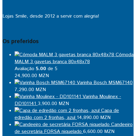
Lojas Smile, desde 2012 a servir com alegria!
Os preferidos
Cómoda
MALM 3 gavetas branca 80x48x78
Avaliação
5.00
de 5
24,900.00
MZN
Varinha Bosch MSM67140
7,290.00
MZN
Varinha Moulinex -
DD101141
3,900.00
MZN
Capa de
edredão com 2 fronhas, azul
14,890.00
MZN
Candeeiro
de secretária FORSA niquelado
6,600.00
MZN