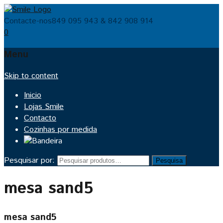
Contacte-nos
849 095 943 & 842 908 914
0
Menu
Skip to content
Inicio
Lojas Smile
Contacto
Cozinhas por medida
Pesquisar por:
Pesquisa
mesa sand5
mesa sand5