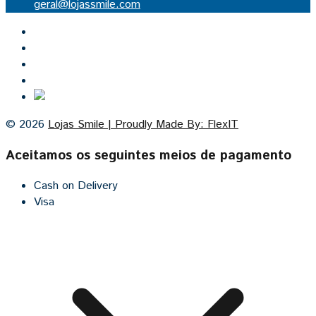
geral@lojassmile.com
Inicio
Lojas Smile
Contacto
Cozinhas por medida
© 2026
Lojas Smile | Proudly Made By: FlexIT
Aceitamos os seguintes meios de pagamento
Cash on Delivery
Visa