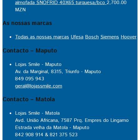
almofada SNOFRID 40X65 turquesa/bco
2,700.00
MZN
As nossas marcas
Todas as nossas marcas
Ufesa
Bosch
Siemens
Hoover
Contacto – Maputo
Lojas Smile - Maputo
Av. da Marginal, 8315, Triunfo - Maputo
849 095 943
geral@lojassmile.com
Contacto – Matola
Lojas Smile - Matola
Avd. União Africana, 7587 Prq. Empres do Lingamo
Estrada velha da Matola - Maputo
842 908 914 & 821 375 523