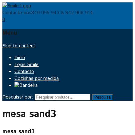
Contacte-nos
849 095 943 & 842 908 914
0
Menu
Skip to content
Inicio
Lojas Smile
Contacto
Cozinhas por medida
Pesquisar por:
Pesquisa
mesa sand3
mesa sand3