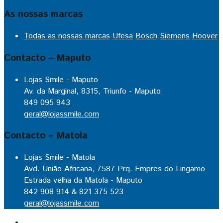
As nossas marcas
Todas as nossas marcas
Ufesa
Bosch
Siemens
Hoover
Contacto – Maputo
Lojas Smile - Maputo
Av. da Marginal, 8315, Triunfo - Maputo
849 095 943
geral@lojassmile.com
Contacto – Matola
Lojas Smile - Matola
Avd. União Africana, 7587 Prq. Empres do Lingamo
Estrada velha da Matola - Maputo
842 908 914 & 821 375 523
geral@lojassmile.com
Inicio