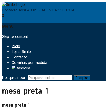
Contacte-nos
849 095 943 & 842 908 914
0
Menu
Skip to content
Inicio
Lojas Smile
Contacto
Cozinhas por medida
Pesquisar por:
Pesquisa
mesa preta 1
mesa preta 1