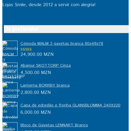
Lojas Smile, desde 2012 a servir com alegria!
Os preferidos
Cómoda MALM 3 gavetas branca 80x48x78
24,900.00
MZN
Avaliação
5.00
de 5
Abajour SKOTTORP Cinza
4,500.00
MZN
Lanterna BORRBY branca
2,800.00
MZN
Capa de edredão e fronha GLANSBLOMMA 240X220
6,000.00
MZN
Bloco de Gavetas LENNART Branco