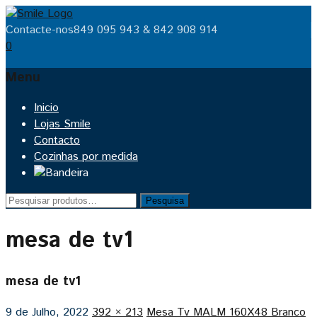
Contacte-nos
849 095 943 & 842 908 914
0
Menu
Skip
Inicio
to
Lojas Smile
content
Contacto
Cozinhas por medida
Pesquisar
Pesquisa
por:
mesa de tv1
mesa de tv1
9 de Julho, 2022
392 × 213
Mesa Tv MALM 160X48 Branco