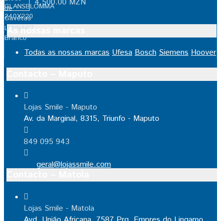
4,500.00
MZN
As nossas marcas
Todas as nossas marcas
Ufesa
Bosch
Siemens
Hoover
Contacto – Maputo
Lojas Smile - Maputo
Av. da Marginal, 8315, Triunfo - Maputo
849 095 943
geral@lojassmile.com
Contacto – Matola
Lojas Smile - Matola
Avd. União Africana, 7587 Prq. Empres do Lingamo