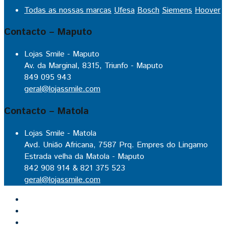
Todas as nossas marcas
Ufesa
Bosch
Siemens
Hoover
Contacto – Maputo
Lojas Smile - Maputo
Av. da Marginal, 8315, Triunfo - Maputo
849 095 943
geral@lojassmile.com
Contacto – Matola
Lojas Smile - Matola
Avd. União Africana, 7587 Prq. Empres do Lingamo
Estrada velha da Matola - Maputo
842 908 914 & 821 375 523
geral@lojassmile.com
Inicio
Lojas Smile
Contacto