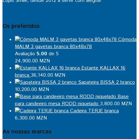
Lojas Smile, desde 2012 a servir com alegria!
Os preferidos
Cómoda
MALM 3 gavetas branca 80x48x78
Avaliação
5.00
de 5
24,900.00
MZN
Estante KALLAX 16
branca
36,140.00
MZN
Sapateira BISSA 2 branco
10,200.00
MZN
Base
para candeeiro mesa RODD niquelado
3,800.00
MZN
Cadeira TERJE branca
6,300.00
MZN
As nossas marcas